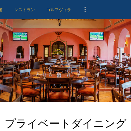
クラブの歴史
備
レストラン
ゴルフヴィラ
ゴルフ場
設備
レストラン
エル・ニーニョ
ディシオット
テラス
ワインセラー
プライベートダイニング
バレステロスバー
ゴルフヴィラ
メンバーシップ
プライベートダイニング
連絡先